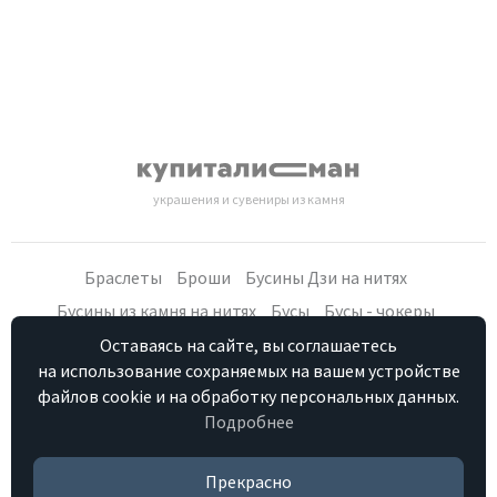
украшения и сувениры из камня
Браслеты
Броши
Бусины Дзи на нитях
Бусины из камня на нитях
Бусы
Бусы - чокеры
Кольца, серьги
Кулоны
Наборы (бусы, браслет, серьги)
Оставаясь на сайте, вы соглашаетесь
на использование сохраняемых на вашем устройстве
Распродажа
Сувениры из камня
Фурнитура
Четки
файлов cookie и на обработку персональных данных.
Подробнее
Персональные данные
Контакты
Как купить
Отзывы о нас
HostCMS
Прекрасно