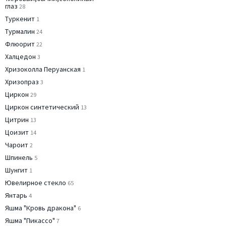
глаз
28
Туркенит
1
Турмалин
24
Флюорит
22
Халцедон
3
Хризоколла Перуанская
1
Хризопраз
3
Циркон
29
Циркон синтетический
13
Цитрин
13
Цоизит
14
Чароит
2
Шпинель
5
Шунгит
1
Ювелирное стекло
65
Янтарь
4
Яшма "Кровь дракона"
6
Яшма "Пикассо"
7