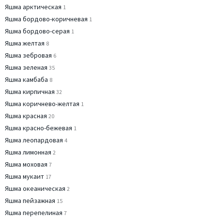
Яшма арктическая
1
Яшма бордово-коричневая
1
Яшма бордово-серая
1
Яшма желтая
8
Яшма зебровая
6
Яшма зеленая
35
Яшма камбаба
8
Яшма кирпичная
32
Яшма коричнево-желтая
1
Яшма красная
20
Яшма красно-бежевая
1
Яшма леопардовая
4
Яшма лимонная
2
Яшма моховая
7
Яшма мукаит
17
Яшма океаническая
2
Яшма пейзажная
15
Яшма перепелиная
7