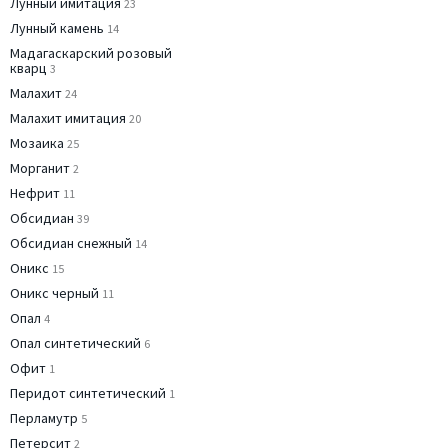
Лунный имитация
23
Лунный камень
14
Мадагаскарский розовый
кварц
3
Малахит
24
Малахит имитация
20
Мозаика
25
Морганит
2
Нефрит
11
Обсидиан
39
Обсидиан снежный
14
Оникс
15
Оникс черный
11
Опал
4
Опал синтетический
6
Офит
1
Перидот синтетический
1
Перламутр
5
Петерсит
2