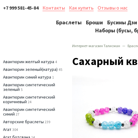
+7 999 581-45-84
Контакты
Как купить
Отзывы о нас
Браслеты
Броши
Бусины Дзи
Наборы (бусы, б
Интернет-магазин Талисман
Брасл
Сахарный к
Авантюрин желтый натура
4
Авантюрин зеленый(натура)
45
Авантюрин синий натура
1
Авантюрин синтетический
зеленый
5
Авантюрин синтетический
коричневый
24
Авантюрин синтетический
синий
27
Авторские браслеты
239
Агат
304
Агат ботсвана
14