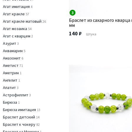
Агат имитация
4
3
Агат кракле
57
Браслет из сахарного кварца 
Агат кракле матовый
26
мм
Агат мозаика
54
140 ₽
Штука
Агат с кварцем
2
Азурит
3
Аквамарин
5
Амазонит
6
Аметист
71
Аметрин
1
Ангелит
1
Апатит
3
Астрофиллит
3
Бирюза
1
Бирюза имитация
13
Браслет детский
14
Браслет к чокеру
82
Браслет на Мемори
1