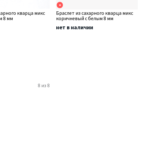
×
харного кварца микс
Браслет из сахарного кварца микс
м 8 мм
коричневый с белым 8 мм
нет в наличии
8
из
8