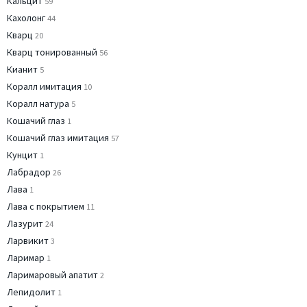
Кальцит
59
Кахолонг
44
Кварц
20
Кварц тонированный
56
Кианит
5
Коралл имитация
10
Коралл натура
5
Кошачий глаз
1
Кошачий глаз имитация
57
Кунцит
1
Лабрадор
26
Лава
1
Лава с покрытием
11
Лазурит
24
Ларвикит
3
Ларимар
1
Ларимаровый апатит
2
Лепидолит
1