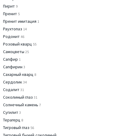
Пирит
9
Пренит
5
Пренит имитация
1
Раухтопаз
14
Родонит
46
Розовый кварц
55
Самоцветы
25
Сапфир
1
Сапфирин
3
Сахарный кварц
8
Сердолик
34
Содалит
31
Соколиный глаз
31
Солнечный камень
7
Сугилит
3
Терагерц
8
Тигровый глаз
56
Тигровый,бычий,соколиный