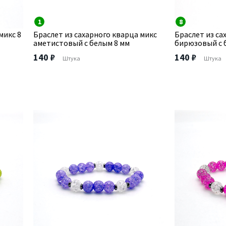
1
8
микс 8
Браслет из сахарного кварца микс
Браслет из са
аметистовый с белым 8 мм
бирюзовый с 
140 ₽
140 ₽
Штука
Штука