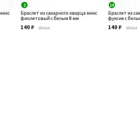
2
10
 микс
Браслет из сахарного кварца микс
Браслет из са
фиолетовый с белым 8 мм
фуксия с белы
140 ₽
140 ₽
Штука
Штука