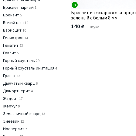
3
Браслет парный
1
Браслет из сахарного кварца
Бронзит
5
зеленый с белым 8 мм
Бычий глаз
19
140 ₽
Штука
Варисцит
10
Гелиотроп
14
Гематит
93
Говлит
5
Горный хрусталь
29
Горный хрусталь имитация
4
Гранат
13
Дымчатый кварц
6
Дюмортьерит
4
Жадеит
17
Жемчуг
9
Земляничный кварц
13
Змеевик
12
Йооперлит
2