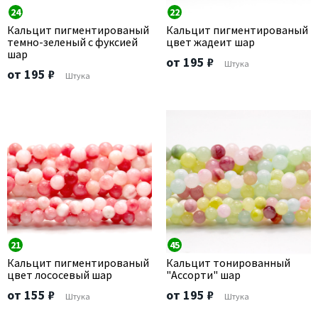
24
22
Кальцит пигментированый
Кальцит пигментированый
темно-зеленый с фуксией
цвет жадеит шар
шар
от 195 ₽
Штука
от 195 ₽
Штука
21
45
Кальцит пигментированый
Кальцит тонированный
цвет лососевый шар
"Ассорти" шар
от 155 ₽
от 195 ₽
Штука
Штука